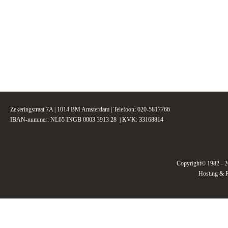
Zekeringstraat 7A | 1014 BM Amsterdam | Telefoon: 020-5817766
IBAN-nummer: NL65 INGB 0003 3913 28 | KVK: 33168814
Copyright© 1982 - 2
Hosting & R